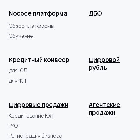
Презентации
Контакты
О компании
Хотите подобрать решение
для вашего банка?
Обсудить проект
+7 (499) 641-15-96
hello@abanking.ru