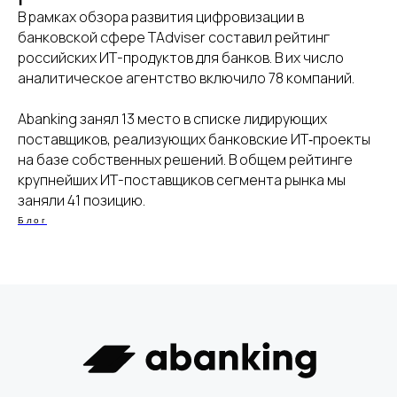
В рамках обзора развития цифровизации в
банковской сфере TAdviser составил рейтинг
российских ИТ-продуктов для банков. В их число
Мы создали платформу для развития nocode-
аналитическое агентство включило 78 компаний.
компетенции внутри банка, а так же предлагаем
готовые шаблоны решений для быстрого старта.
Abanking занял 13 место в списке лидирующих
поставщиков, реализующих банковские ИТ‑проекты
на базе собственных решений. В общем рейтинге
Все актуальные новости
крупнейших ИТ-поставщиков сегмента рынка мы
Noсode-технологий финтеха
заняли 41 позицию.
Блог
Подписаться
РЕШЕНИЯ
Nocode платформа
ДБО
Обзор платформы