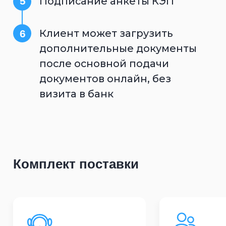
Кабинет
Кабинет
оператора
клиента
Оставить заявку
Мы создали платформу для развития nocode-
компетенции внутри банка, а так же предлагаем
готовые шаблоны решений для быстрого старта.
Все актуальные новости
Noсode-технологий финтеха