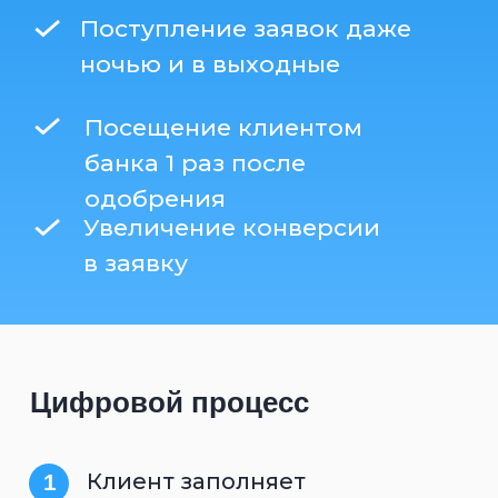
банка 1 раз после
одобрения
Увеличение конверсии
в заявку
Цифровой процесс
Клиент заполняет
1
пошаговую анкету
Моментальная проверка
2
юридического лица по
требованиям банка
3
Клиент может получать
запрос банка на загрузку
дополнительных документов