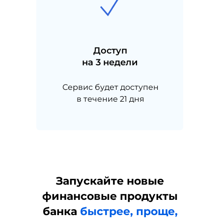
рубль
для ЮЛ
для ФЛ
Цифровые продажи
Агентские
Доступ
продажи
Кредитование ЮЛ
на 3 недели
РКО
Регистрация бизнеса
Сервис будет доступен
в течение 21 дня
КОМПАНИЯ
Клиенты и кейсы
О нас
Партнёрам
Карьера
Блог
Информация
о регулирующих органах
Запускайте новые
Презентации
Контакты
финансовые продукты
О компании
банка
быстрее, проще,