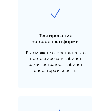
Мы создали платформу для развития nocode-
компетенции внутри банка, а так же предлагаем
готовые шаблоны решений для быстрого старта.
Все актуальные новости
Noсode-технологий финтеха
Тестирование
no-code платформы
Подписаться
Вы сможете самостоятельно
протестировать кабинет
администратора, кабинет
оператора и клиента
РЕШЕНИЯ
Nocode платформа
ДБО
Обзор платформы
Обучение
Кредитный конвеер
Цифровой