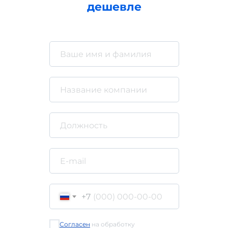
дешевле
Хотите подобрать решение
для вашего банка?
Обсудить проект
+7 (499) 641-15-96
hello@abanking.ru
Политика конфиденциальности
+7
Согласие на обработку пепрсональных данных
© 2025 ООО «Акоммерс»
Согласен
на обработку